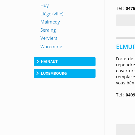
Tel :
0475
ELMUR
Forte de 
HAINAUT
répondre 
ouvertu
LUXEMBOURG
remplace
vous bén
Tel :
0499