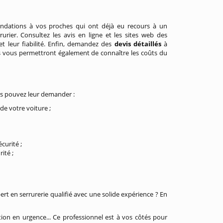
ations à vos proches qui ont déjà eu recours à un
errurier. Consultez les avis en ligne et les sites web des
t leur fiabilité. Enfin, demandez des
devis détaillés
à
res vous permettront également de connaître les coûts du
us pouvez leur demander :
 de votre voiture ;
curité ;
ité ;
ert en serrurerie qualifié avec une solide expérience ? En
tion en urgence... Ce professionnel est à vos côtés pour