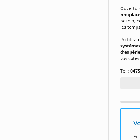
Ouvertu
remplace
besoin, 
les temps
Profitez
systèmes
d'expéri
vos côté
Tel :
0475
Vo
En 