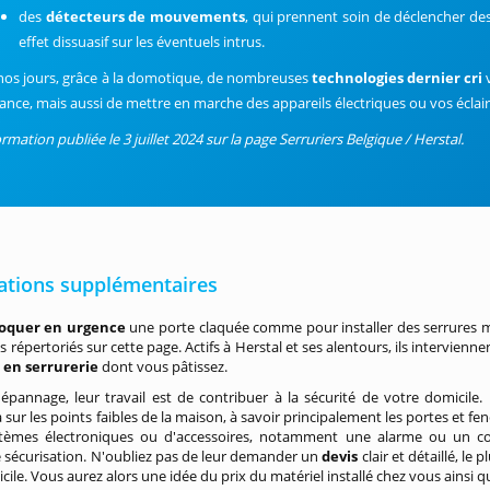
des
détecteurs de mouvements
, qui prennent soin de déclencher d
effet dissuasif sur les éventuels intrus.
nos jours, grâce à la domotique, de nombreuses
technologies dernier cri
v
tance, mais aussi de mettre en marche des appareils électriques ou vos écla
rmation publiée le 3 juillet 2024 sur la page Serruriers Belgique / Herstal.
ations supplémentaires
oquer en urgence
une porte claquée comme pour installer des serrures m
 répertoriés sur cette page. Actifs à Herstal et ses alentours, ils intervienn
en serrurerie
dont vous pâtissez.
épannage, leur travail est de contribuer à la sécurité de votre domicile
a sur les points faibles de la maison, à savoir principalement les portes et 
stèmes électroniques ou d'accessoires, notamment une alarme ou un coff
 sécurisation. N'oubliez pas de leur demander un
devis
clair et détaillé, l
cile. Vous aurez alors une idée du prix du matériel installé chez vous ainsi q