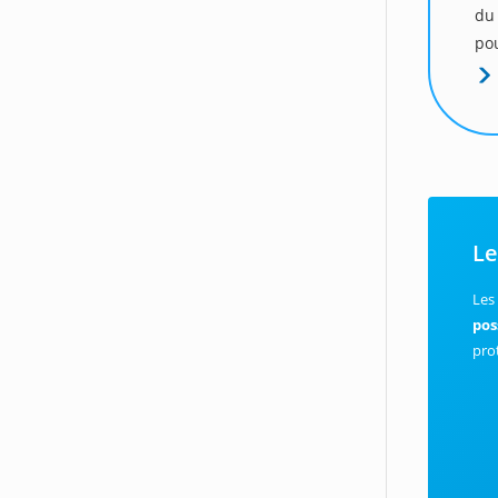
du
pou
Le
Le
pos
pro