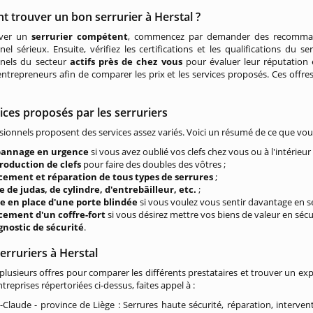
 trouver un bon serrurier à Herstal ?
uver un
serrurier compétent
, commencez par demander des recommand
nel sérieux. Ensuite, vérifiez les certifications et les qualifications du s
nnels du secteur
actifs près de chez vous
pour évaluer leur réputation e
entrepreneurs afin de comparer les prix et les services proposés. Ces off
ices proposés par les serruriers
sionnels proposent des services assez variés. Voici un résumé de ce que vo
pannage en urgence
si vous avez oublié vos clefs chez vous ou à l'intérieur
roduction de clefs
pour faire des doubles des vôtres ;
cement et réparation de tous types de serrures
;
e de judas, de cylindre, d'entrebâilleur, etc.
;
e en place d'une porte blindée
si vous voulez vous sentir davantage en sé
cement d'un coffre-fort
si vous désirez mettre vos biens de valeur en sécur
gnostic de sécurité
.
erruriers à Herstal
plusieurs offres pour comparer les différents prestataires et trouver un exp
treprises répertoriées ci-dessus, faites appel à :
-Claude - province de Liège : Serrures haute sécurité, réparation, interven