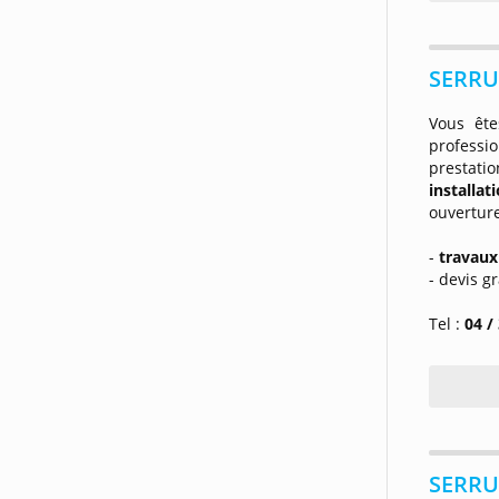
SERRU
Vous êt
professi
prestati
installa
ouverture
-
travaux
- devis gr
Tel :
04 /
SERRU