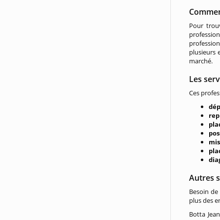
Comment
Pour tro
profession
professio
plusieurs 
marché.
Les serv
Ces profes
dé
rep
pla
pos
mis
pla
dia
Autres s
Besoin de 
plus des en
Botta Jean