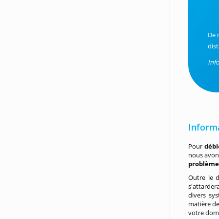
De 
dis
Info
Inform
Pour
débl
nous avons
problème 
Outre le d
s'attarder
divers sy
matière de
votre domi