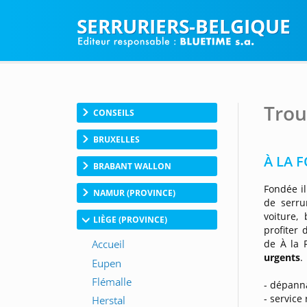
SERRURIERS-BELGIQUE
Trou
CONSEILS
BRUXELLES
À LA F
BRABANT WALLON
Fondée i
NAMUR (PROVINCE)
de serru
voiture,
LIÈGE (PROVINCE)
profiter
de À la 
urgents
.
- dépann
- service 