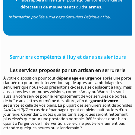
faites appel à un serrurier pour équiper votre domicile de
détecteurs de mouvements
ou d'
alarmes
.
Information publiée sur la page Serruriers Belgique / Huy.
Serruriers compétents à Huy et dans ses alentours
Les services proposés par un artisan en serrurerie
À votre disposition pour tout
dépannage en urgence
après une porte
claquée ou pour une intervention rapide après un cambriolage, les
serruriers que nous vous présentons ci-dessus se déplacent à Huy, mais
aussi dans les communes voisines, comme Amay ou Wanze. Ils sont
aussi à votre service pour le remplacement de vos serrures de portes,
de boîte aux lettres ou même de voiture, afin de
garantir votre
sécurité
et celle de vos biens. La plupart des serruriers sont disponibles
24h/24 et 7j/7 en cas de dépannage urgent en pleine nuit ou lors d'un
jour férié. Cependant, notez que les tarifs appliqués seront nettement
plus élevés que pour une prestation normale. Réfléchissez donc bien
quant à l'urgence de l'intervention, celle-ci ne peut-elle vraiment pas
attendre quelques heures ou le lendemain ?