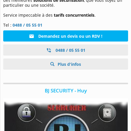
des meilleures
solutions de sécurisation
, que vous soyez un
particulier ou une société.
Service impeccable à des
tarifs concurrentiels
.
Tel :
0488 / 05 55 01
Demandez un devis ou un RDV !
0488 / 05 55 01
Plus d'infos
BJ SECURITY - Huy