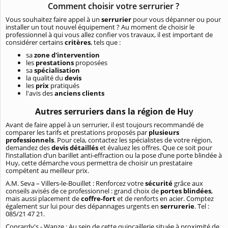
Comment choisir votre serrurier ?
Vous souhaitez faire appel à un
serrurier
pour vous dépanner ou pour
installer un tout nouvel équipement ? Au moment de choisir le
professionnel à qui vous allez confier vos travaux, il est important de
considérer certains
critères
, tels que :
sa
zone d'intervention
les
prestations
proposées
sa
spécialisation
la qualité du
devis
les
prix
pratiqués
l'avis des
anciens clients
Autres serruriers dans la région de Hu
y
Avant de faire appel à un serrurier, il est toujours recommandé de
comparer les tarifs et prestations proposés par
plusieurs
professionnels
. Pour cela, contactez les spécialistes de votre région,
demandez des
devis détaillés
et évaluez les offres. Que ce soit pour
l’installation d’un barillet anti-effraction ou la pose d’une porte blindée à
Huy, cette démarche vous permettra de choisir un prestataire
compétent au meilleur prix.
A.M. Seva – Villers-le-Bouillet : Renforcez votre
sécurité
grâce aux
conseils avisés de ce professionnel : grand choix de
portes blindées
,
mais aussi placement de
coffre-fort
et de renforts en acier. Comptez
également sur lui pour des dépannages urgents en
serrurerie
. Tel :
085/21 47 21.
Conrardy's - Wanze : Au sein de cette quincaillerie située à proximité de