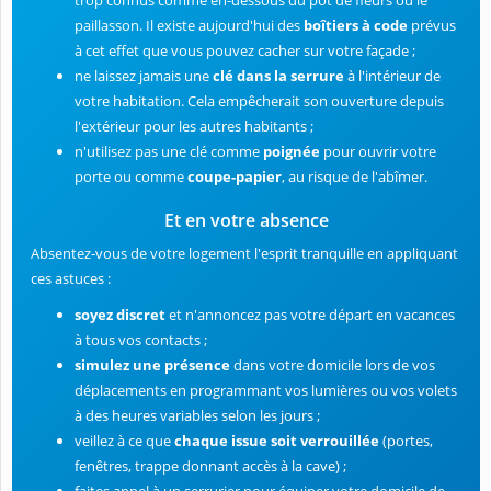
trop connus comme en-dessous du pot de fleurs ou le
paillasson. Il existe aujourd'hui des
boîtiers à code
prévus
à cet effet que vous pouvez cacher sur votre façade ;
ne laissez jamais une
clé dans la serrure
à l'intérieur de
votre habitation. Cela empêcherait son ouverture depuis
l'extérieur pour les autres habitants ;
n'utilisez pas une clé comme
poignée
pour ouvrir votre
porte ou comme
coupe-papier
, au risque de l'abîmer.
Et en votre absence
Absentez-vous de votre logement l'esprit tranquille en appliquant
ces astuces :
soyez discret
et n'annoncez pas votre départ en vacances
à tous vos contacts ;
simulez une présence
dans votre domicile lors de vos
déplacements en programmant vos lumières ou vos volets
à des heures variables selon les jours ;
veillez à ce que
chaque issue soit verrouillée
(portes,
fenêtres, trappe donnant accès à la cave) ;