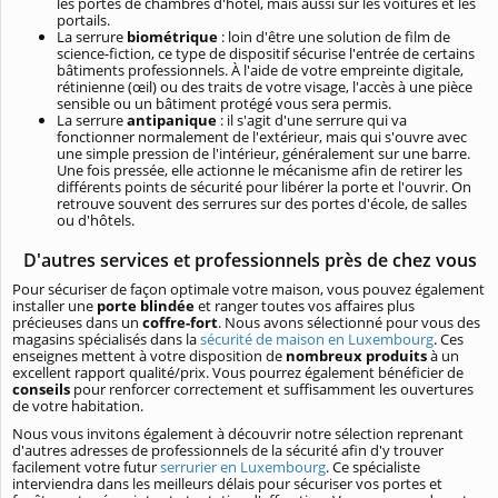
les portes de chambres d'hôtel, mais aussi sur les voitures et les
portails.
La serrure
biométrique
: loin d'être une solution de film de
science-fiction, ce type de dispositif sécurise l'entrée de certains
bâtiments professionnels. À l'aide de votre empreinte digitale,
rétinienne (œil) ou des traits de votre visage, l'accès à une pièce
sensible ou un bâtiment protégé vous sera permis.
La serrure
antipanique
: il s'agit d'une serrure qui va
fonctionner normalement de l'extérieur, mais qui s'ouvre avec
une simple pression de l'intérieur, généralement sur une barre.
Une fois pressée, elle actionne le mécanisme afin de retirer les
différents points de sécurité pour libérer la porte et l'ouvrir. On
retrouve souvent des serrures sur des portes d'école, de salles
ou d'hôtels.
D'autres services et professionnels près de chez vous
Pour sécuriser de façon optimale votre maison, vous pouvez également
installer une
porte blindée
et ranger toutes vos affaires plus
précieuses dans un
coffre-fort
. Nous avons sélectionné pour vous des
magasins spécialisés dans la
sécurité de maison en Luxembourg
. Ces
enseignes mettent à votre disposition de
nombreux produits
à un
excellent rapport qualité/prix. Vous pourrez également bénéficier de
conseils
pour renforcer correctement et suffisamment les ouvertures
de votre habitation.
Nous vous invitons également à découvrir notre sélection reprenant
d'autres adresses de professionnels de la sécurité afin d'y trouver
facilement votre futur
serrurier en Luxembourg
. Ce spécialiste
interviendra dans les meilleurs délais pour sécuriser vos portes et